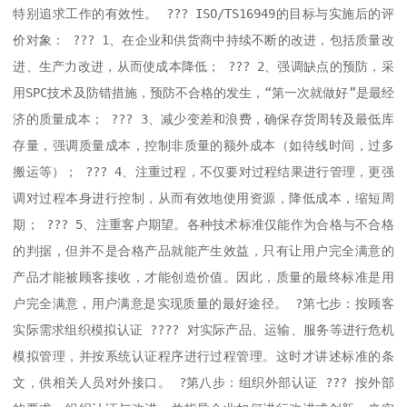
特别追求工作的有效性。 ??? ISO/TS16949的目标与实施后的评
价对象： ??? 1、在企业和供货商中持续不断的改进，包括质量改
进、生产力改进，从而使成本降低； ??? 2、强调缺点的预防，采
用SPC技术及防错措施，预防不合格的发生，“第一次就做好”是最经
济的质量成本； ??? 3、减少变差和浪费，确保存货周转及最低库
存量，强调质量成本，控制非质量的额外成本（如待线时间，过多
搬运等）； ??? 4、注重过程，不仅要对过程结果进行管理，更强
调对过程本身进行控制，从而有效地使用资源，降低成本，缩短周
期； ??? 5、注重客户期望。各种技术标准仅能作为合格与不合格
的判据，但并不是合格产品就能产生效益，只有让用户完全满意的
产品才能被顾客接收，才能创造价值。因此，质量的最终标准是用
户完全满意，用户满意是实现质量的最好途径。 ?第七步：按顾客
实际需求组织模拟认证 ???? 对实际产品、运输、服务等进行危机
模拟管理，并按系统认证程序进行过程管理。这时才讲述标准的条
文，供相关人员对外接口。 ?第八步：组织外部认证 ??? 按外部