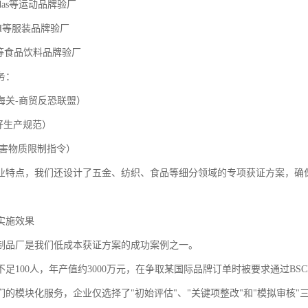
didas等运动品牌验厂
PVH等服装品牌验厂
Cola等食品饮料品牌验厂
务：
T（海关-商贸反恐联盟）
良好生产规范）
（有害物质限制指令）
业特点，我们还设计了五金、纺织、食品等细分领域的专项获证方案，确
实施效果
制品厂是我们低成本获证方案的成功案例之一。
足100人，年产值约3000万元，在争取某国际品牌订单时被要求通过BSC
们的模块化服务，企业仅选择了"初始评估"、"关键项整改"和"模拟审核"