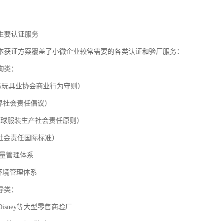
主要认证服务
本获证方案覆盖了小微企业较常需要的各类认证和验厂服务：
询类：
（国际玩具业协会商业行为守则）
（商界社会责任倡议）
（环球服装生产社会责任原则）
0（社会责任国际标准）
01质量管理体系
01环境管理体系
导类：
t、Disney等大型零售商验厂