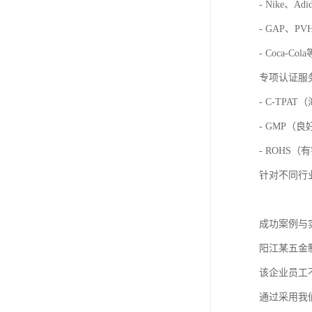
- Nike、A
- GAP、
- Coca-
专项认证服
- C-TPA
- GMP（
- ROHS
针对不同行
成功案例与
阳江某五金
该企业员工不
通过采用我