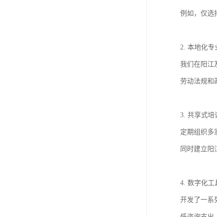
例如，仅选
2. 本地化
我们在阳江
劳动法规和
3. 共享式
定期组织多
同时建立阳
4. 数字化
开发了一系
低咨询支出