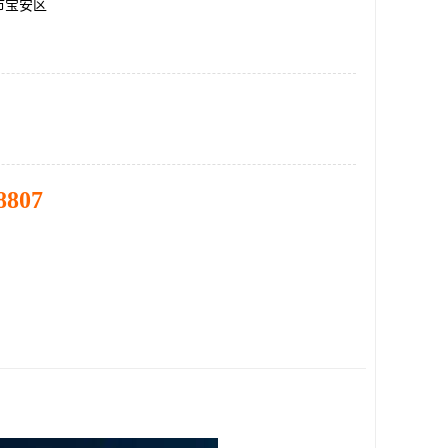
市宝安区
8807