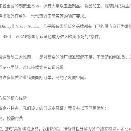
东省重要的制造业基地，拥有大量以五金制品、食品加工、服装纺织为主
寻求海外订单时，常常遭遇国际买家的验厂要求。
t、Disney到Nike、Adidas，几乎所有国际知名品牌都有自己的供应商行为
I、BSCI、WRAP等国际认证也成为进入欧美市场的*条件。
普遍反映三大难题：一是对复杂的验厂标准理解不足，不清楚如何准备；
乏专业团队，难以持续维护认证成果。
致许多优质企业错失国际订单，制约了发展空间。
方案的核心优势
微企业特点，我们设计的低成本获证方案具有以下显著优势：
服务，按需付费
"打包式"高额咨询服务，我们将验厂准备过程分解为多个独立模块，企业